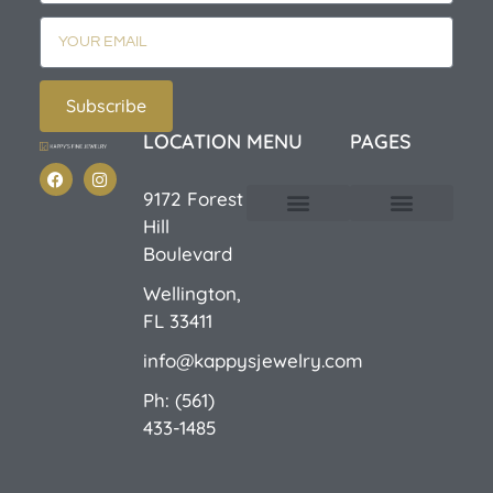
Subscribe
LOCATION
MENU
PAGES
9172 Forest
Hill
Custom Design
E-Catalog 1
E-Catalog 2
We Buy/Sell Gold
Jewelry Cleaner
Sale Items
Boulevard
Wellington,
FL 33411
info@kappysjewelry.com
Ph: (561)
433-1485