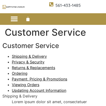
561-433-1485
Customer Service
Custom Design
E-CATALOG 1
E-CATALOG 2
WE BUY/SELL GOLD
JEWELRY CLEANER
Customer Service
Shipping & Delivery
Privacy & Security
Returns & Replacements
Ordering
Payment, Pricing & Promotions
Viewing Orders
Updating Account Information
Shipping & Delivery
Lorem ipsum dolor sit amet, consectetuer